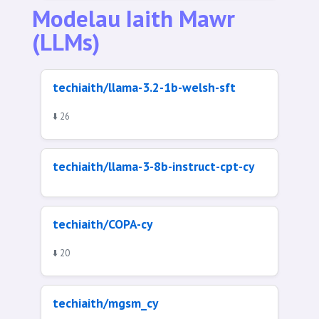
Modelau Iaith Mawr
(LLMs)
techiaith/llama-3.2-1b-welsh-sft
⬇️ 26
techiaith/llama-3-8b-instruct-cpt-cy
techiaith/COPA-cy
⬇️ 20
techiaith/mgsm_cy