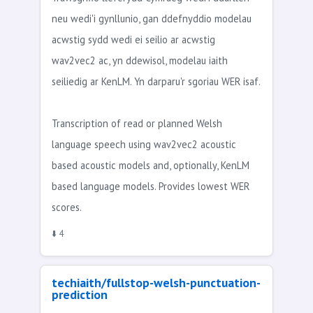
neu wedi'i gynllunio, gan ddefnyddio modelau
acwstig sydd wedi ei seilio ar acwstig
wav2vec2 ac, yn ddewisol, modelau iaith
seiliedig ar KenLM. Yn darparu'r sgoriau WER isaf.
Transcription of read or planned Welsh
language speech using wav2vec2 acoustic
based acoustic models and, optionally, KenLM
based language models. Provides lowest WER
scores.
⬇️ 4
techiaith/fullstop-welsh-punctuation-
prediction