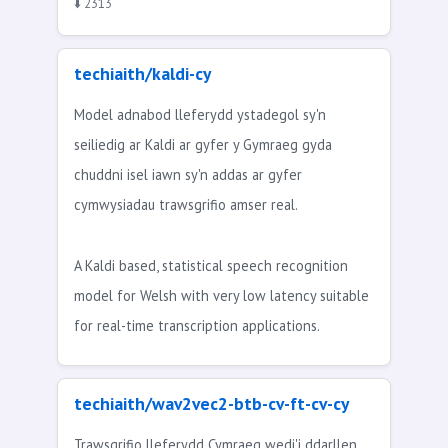
⬇️ 2313
techiaith/kaldi-cy
Model adnabod lleferydd ystadegol sy'n
seiliedig ar Kaldi ar gyfer y Gymraeg gyda
chuddni isel iawn sy'n addas ar gyfer
cymwysiadau trawsgrifio amser real.
A Kaldi based, statistical speech recognition
model for Welsh with very low latency suitable
for real-time transcription applications.
techiaith/wav2vec2-btb-cv-ft-cv-cy
Trawsgrifio lleferydd Cymraeg wedi'i ddarllen