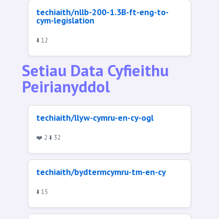
techiaith/nllb-200-1.3B-ft-eng-to-
cym-legislation
⬇️ 12
Setiau Data Cyfieithu
Peirianyddol
techiaith/llyw-cymru-en-cy-ogl
❤️ 2 ⬇️ 32
techiaith/bydtermcymru-tm-en-cy
⬇️ 15