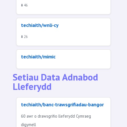
⬇️ 46
techiaith/wnli-cy
⬇️ 26
techiaith/mimic
Setiau Data Adnabod
Lleferydd
techiaith/banc-trawsgrifiadau-bangor
60 awr o drawsgrifio lleferydd Cymraeg
digymell