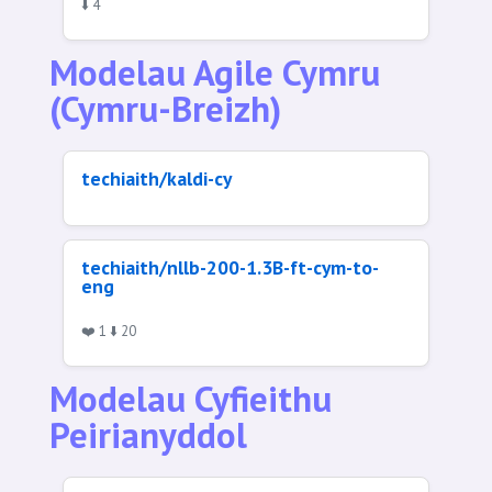
⬇️ 4
Modelau Agile Cymru
(Cymru-Breizh)
techiaith/kaldi-cy
techiaith/nllb-200-1.3B-ft-cym-to-
eng
❤️ 1 ⬇️ 20
Modelau Cyfieithu
Peirianyddol