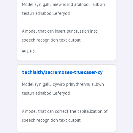
Model sy'n gallu mewnosod atalnodi i allbwn
testun adnabod lleferydd
A model that can insert punctuation into
speech recognition text output
❤️ 1 ⬇️ 5
techiaith/sacremoses-truecaser-cy
Model sy'n gallu cywiro priflythrennu allbwn
testun adnabod lleferydd
A model that can correct the capitalization of
speech recognition text output