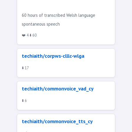
60 hours of transcribed Welsh language
spontaneous speech
❤️ 4 ⬇️ 60
techiaith/corpws-clllc-wlga
⬇️ 17
techiaith/commonvoice_vad_cy
⬇️ 6
techiaith/commonvoice_tts_cy