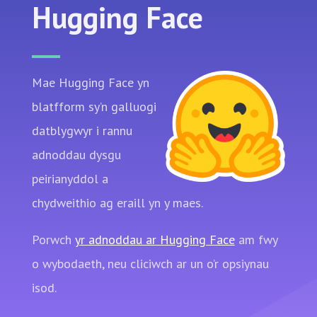
Hugging Face
Mae Hugging Face yn
blatfform sy’n galluogi
datblygwyr i rannu
adnoddau dysgu
peirianyddol a
chydweithio ag eraill yn y maes.
Porwch
yr adnoddau ar Hugging Face
am fwy
o wybodaeth, neu cliciwch ar un o’r opsiynau
isod.