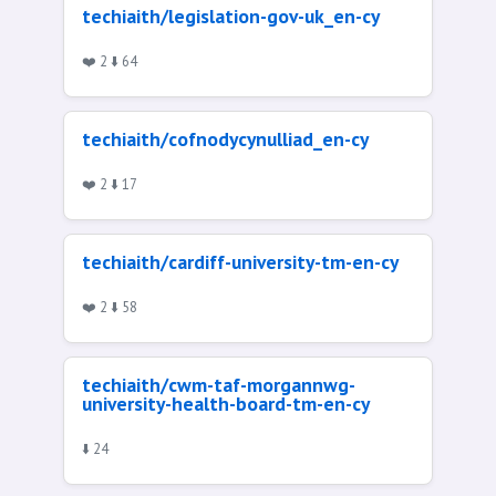
techiaith/legislation-gov-uk_en-cy
❤️ 2 ⬇️ 64
techiaith/cofnodycynulliad_en-cy
❤️ 2 ⬇️ 17
techiaith/cardiff-university-tm-en-cy
❤️ 2 ⬇️ 58
techiaith/cwm-taf-morgannwg-
university-health-board-tm-en-cy
⬇️ 24